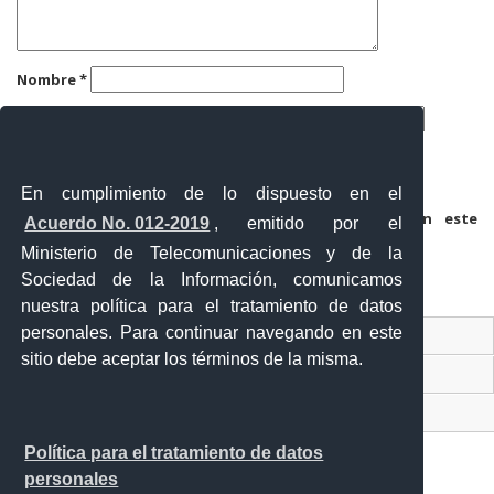
Nombre
*
Correo electrónico
*
Web
En cumplimiento de lo dispuesto en el
Guarda mi nombre, correo electrónico y web en este
Acuerdo No. 012-2019
, emitido por el
navegador para la próxima vez que comente.
Ministerio de Telecomunicaciones y de la
Sociedad de la Información, comunicamos
nuestra política para el tratamiento de datos
personales. Para continuar navegando en este
Contacto Ciudadano Digital
sitio debe aceptar los términos de la misma.
Portal Trámites Ciudadanos
Sistema Nacional de Información (SNI)
Política para el tratamiento de datos
personales