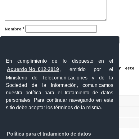
Nombre
*
Correo electrónico
*
Web
En cumplimiento de lo dispuesto en el
Guarda mi nombre, correo electrónico y web en este
Acuerdo No. 012-2019
, emitido por el
navegador para la próxima vez que comente.
Ministerio de Telecomunicaciones y de la
Sociedad de la Información, comunicamos
nuestra política para el tratamiento de datos
personales. Para continuar navegando en este
Contacto Ciudadano Digital
sitio debe aceptar los términos de la misma.
Portal Trámites Ciudadanos
Sistema Nacional de Información (SNI)
Política para el tratamiento de datos