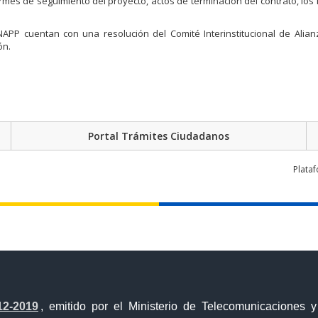
formes de seguimiento del proyecto, actos de terminación del contrato, los
PP cuentan con una resolución del Comité Interinstitucional de Alianz
ón.
Portal Trámites Ciudadanos
Plata
12-2019
, emitido por el Ministerio de Telecomunicaciones 