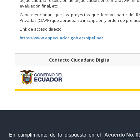
adjudicada, la resolución de adjudicación, el contrato APP, in
evaluación final, etc.
Cabe mencionar, que los proyectos que forman parte del RNA
Privadas (CIAPP) que aprueba su inscripción y orden de prelaci
Link de acceso directo:
https://www.appecuador.gob.ec/pipeline/
Contacto Ciudadano Digital
En cumplimiento de lo dispuesto en el
Acuerdo No. 0