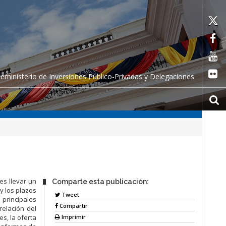
ceministerio de Inversiones Público-Privadas y Delegaciones
es llevar un
Comparte esta publicación:
y los plazos
Tweet
principales
Compartir
relación del
Imprimir
es, la oferta