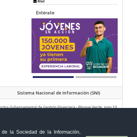
Mail
Entérate
Sistema Nacional de Información (SNI)
forma Gubernamental de Gestión Financiera - Bloque Verde, piso 10.
Quito - Ecuador
Teléfono: 593-2 383-4039
y de la Sociedad de la Información,