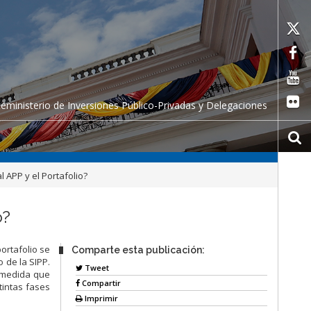
ceministerio de Inversiones Público-Privadas y Delegaciones
l APP y el Portafolio?
o?
ortafolio se
Comparte esta publicación:
 de la SIPP.
Tweet
A medida que
Compartir
tintas fases
Imprimir